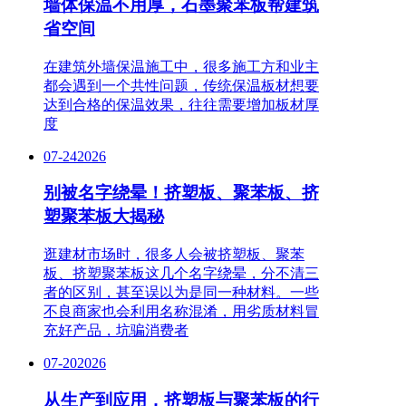
墙体保温不用厚，石墨聚苯板帮建筑
省空间
在建筑外墙保温施工中，很多施工方和业主
都会遇到一个共性问题，传统保温板材想要
达到合格的保温效果，往往需要增加板材厚
度
07-24
2026
别被名字绕晕！挤塑板、聚苯板、挤
塑聚苯板大揭秘
逛建材市场时，很多人会被挤塑板、聚苯
板、挤塑聚苯板这几个名字绕晕，分不清三
者的区别，甚至误以为是同一种材料。一些
不良商家也会利用名称混淆，用劣质材料冒
充好产品，坑骗消费者
07-20
2026
从生产到应用，挤塑板与聚苯板的行