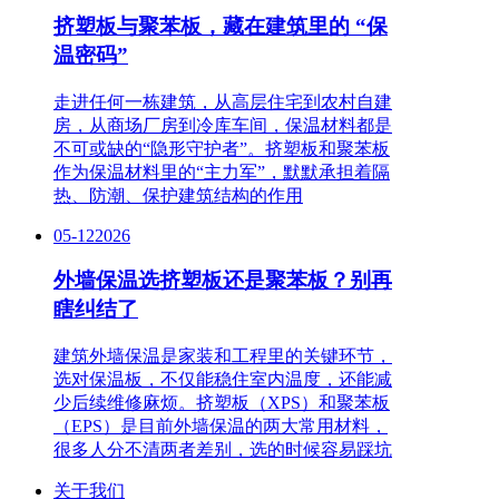
挤塑板与聚苯板，藏在建筑里的 “保
温密码”
走进任何一栋建筑，从高层住宅到农村自建
房，从商场厂房到冷库车间，保温材料都是
不可或缺的“隐形守护者”。挤塑板和聚苯板
作为保温材料里的“主力军”，默默承担着隔
热、防潮、保护建筑结构的作用
05-12
2026
外墙保温选挤塑板还是聚苯板？别再
瞎纠结了
建筑外墙保温是家装和工程里的关键环节，
选对保温板，不仅能稳住室内温度，还能减
少后续维修麻烦。挤塑板（XPS）和聚苯板
（EPS）是目前外墙保温的两大常用材料，
很多人分不清两者差别，选的时候容易踩坑
关于我们