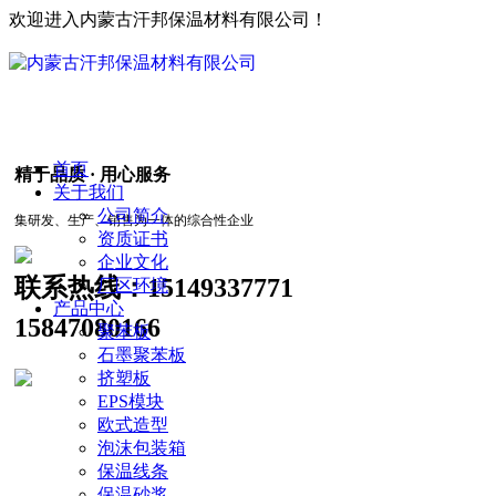
欢迎进入内蒙古汗邦保温材料有限公司！
首页
精于品质 · 用心服务
关于我们
公司简介
集研发、生产、销售为一体的综合性企业
资质证书
企业文化
联系热线：
15149337771
厂区环境
产品中心
15847080166
聚苯板
石墨聚苯板
挤塑板
EPS模块
欧式造型
泡沫包装箱
保温线条
保温砂浆