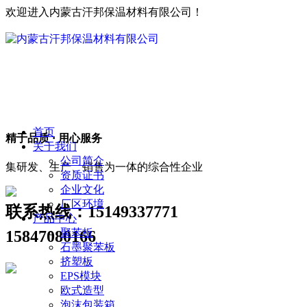
欢迎进入内蒙古汗邦保温材料有限公司！
首页
精于品质 · 用心服务
关于我们
公司简介
集研发、生产、销售为一体的综合性企业
资质证书
企业文化
厂区环境
联系热线：
15149337771
产品中心
聚苯板
15847080166
石墨聚苯板
挤塑板
EPS模块
欧式造型
泡沫包装箱