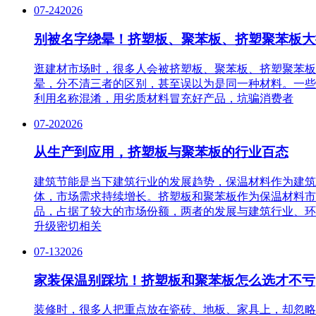
07-24
2026
别被名字绕晕！挤塑板、聚苯板、挤塑聚苯板大
逛建材市场时，很多人会被挤塑板、聚苯板、挤塑聚苯板
晕，分不清三者的区别，甚至误以为是同一种材料。一些
利用名称混淆，用劣质材料冒充好产品，坑骗消费者
07-20
2026
从生产到应用，挤塑板与聚苯板的行业百态
建筑节能是当下建筑行业的发展趋势，保温材料作为建筑
体，市场需求持续增长。挤塑板和聚苯板作为保温材料市
品，占据了较大的市场份额，两者的发展与建筑行业、环
升级密切相关
07-13
2026
家装保温别踩坑！挤塑板和聚苯板怎么选才不亏
装修时，很多人把重点放在瓷砖、地板、家具上，却忽略