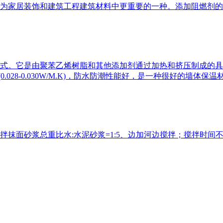
为家居装饰和建筑工程建筑材料中更重要的一种。添加阻燃剂的
式。它是由聚苯乙烯树脂和其他添加剂通过加热和挤压制成的具
0.028-0.030W/M.K)，防水防潮性能好，是一种很好的墙体保温
抹面砂浆总重比水:水泥砂浆=1:5、边加河边搅拌；搅拌时间不