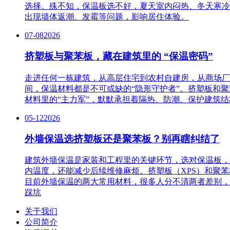
选择。殊不知，保温板选不好，夏天室内闷热、冬天寒冷
出现墙体返潮、发霉等问题，影响居住体验。
07-08
2026
挤塑板与聚苯板，藏在建筑里的 “保温密码”
走进任何一栋建筑，从高层住宅到农村自建房，从商场厂
间，保温材料都是不可或缺的“隐形守护者”。挤塑板和
材料里的“主力军”，默默承担着隔热、防潮、保护建筑
05-12
2026
外墙保温选挤塑板还是聚苯板？别再瞎纠结了
建筑外墙保温是家装和工程里的关键环节，选对保温板，
内温度，还能减少后续维修麻烦。挤塑板（XPS）和聚苯
目前外墙保温的两大常用材料，很多人分不清两者差别，
踩坑
关于我们
公司简介